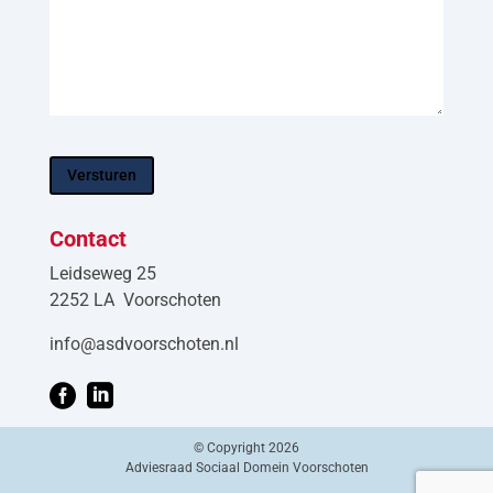
Versturen
CAPTCHA
Contact
Leidseweg 25
2252 LA Voorschoten
@ofni
ln.netohcsroovdsa


© Copyright 2026
Adviesraad Sociaal Domein Voorschoten